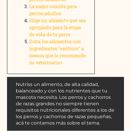
La mejor comida para
perros adultos
Elige un alimento que sea
apropiado para la etapa
de vida de tu perro
Evita los alimentos con
ingredientes "exóticos" a
menos que lo recomiende
su veterinario=
Nutriss un alimento, de alta calidad,
balanceado y con los nutrientes que tu
mascota necesita. Los perros y cachorros
de razas grandes no siempre tienen
requisitos nutricionales diferentes a los de
los perros y cachorros de razas pequeñas,
acá te contamos más sobre el tema.