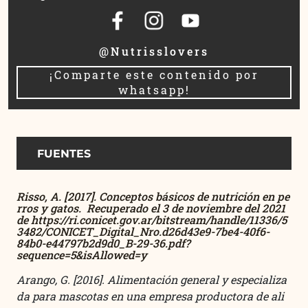
@Nutrisslovers
¡Comparte este contenido por
whatsapp!
FUENTES
Risso, A. [2017]. Conceptos básicos de nutrición en pe
rros y gatos. Recuperado el 3 de noviembre del 2021
de https://ri.conicet.gov.ar/bitstream/handle/11336/5
3482/CONICET_Digital_Nro.d26d43e9-7be4-40f6-
84b0-e44797b2d9d0_B-29-36.pdf?
sequence=5&isAllowed=y
Arango, G. [2016]. Alimentación general y especializa
da para mascotas en una empresa productora de ali