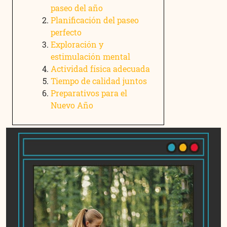
paseo del año
Planificación del paseo
perfecto
​Exploración y
estimulación mental
Actividad física adecuada
Tiempo de calidad juntos
Preparativos para el
Nuevo Año