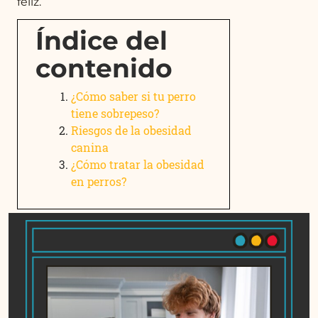
feliz.
Índice del
contenido
¿Cómo saber si tu perro
tiene sobrepeso?
Riesgos de la obesidad
canina
¿Cómo tratar la obesidad
en perros?