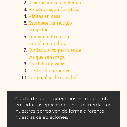
Decoraciones navideñas
Procura seguir la rutina
Visitas en casa
​Establece un refugio
acogedor
Ten cuidado con la
comida tentadora
Cuidado si tu perro es de
los que se escapa
En el día de velas
Fiestas y reuniones
Los regalos de navidad
Cuidar de quien queremos es importante
en todas las épocas del año. Recuerda que
nuestros perros ven de forma diferente
nuestras celebraciones.