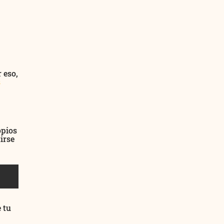
 eso,
s
opios
irse
 tu