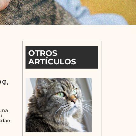
OTROS
ARTÍCULOS
og,
 una
u
indan