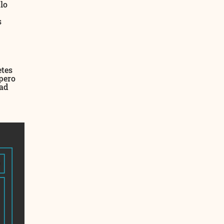
lo
s
etes
 pero
dad