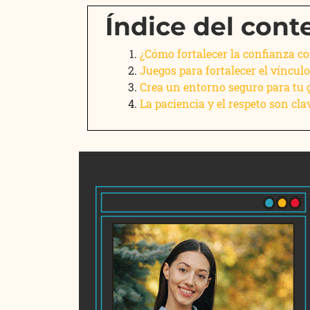
Índice del cont
¿Cómo fortalecer la confianza co
Juegos para fortalecer el vínculo
Crea un entorno seguro para tu 
La paciencia y el respeto son cla