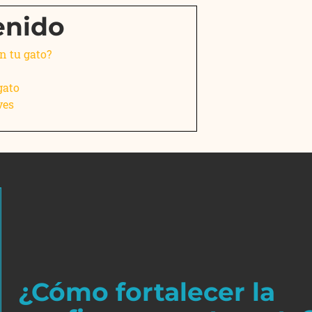
enido
n tu gato?
gato
ves
¿Cómo fortalecer la